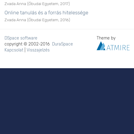
Zvada Anna
(
Óbudai Egyetem
,
2017
)
Online tanulás és a forrás hitelessége
Zvada Anna
(
Óbudai Egyetem
,
2016
)
DSpace software
Theme by
copyright © 2002-2016
DuraSpace
Kapcsolat
|
Visszajelzés