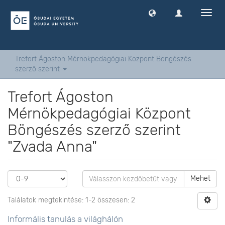
Navig
ki
-
és
bekap
Trefort Ágoston Mérnökpedagógiai Központ Böngészés
szerző szerint
Trefort Ágoston
Mérnökpedagógiai Központ
Böngészés szerző szerint
"Zvada Anna"
Mehet
Találatok megtekintése: 1-2 összesen: 2
Informális tanulás a világhálón