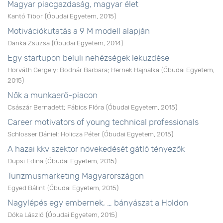
Magyar piacgazdaság, magyar élet
Kantó Tibor
(
Óbudai Egyetem
,
2015
)
Motivációkutatás a 9 M modell alapján
Danka Zsuzsa
(
Óbudai Egyetem
,
2014
)
Egy startupon belüli nehézségek leküzdése
Horváth Gergely
;
Bodnár Barbara
;
Hernek Hajnalka
(
Óbudai Egyetem
,
2015
)
Nők a munkaerő-piacon
Császár Bernadett
;
Fábics Flóra
(
Óbudai Egyetem
,
2015
)
Career motivators of young technical professionals
Schlosser Dániel
;
Holicza Péter
(
Óbudai Egyetem
,
2015
)
A hazai kkv szektor növekedését gátló tényezők
Dupsi Edina
(
Óbudai Egyetem
,
2015
)
Turizmusmarketing Magyarországon
Egyed Bálint
(
Óbudai Egyetem
,
2015
)
Nagylépés egy embernek, … bányászat a Holdon
Dóka László
(
Óbudai Egyetem
,
2015
)