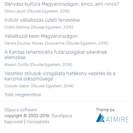
Bányász kultúra Magyarországon, kincs, ami nincs?
Dóka László
(
Óbudai Egyetem
,
2015
)
Induló vállalkozás üzleti tervezése
Cretin Bettina
(
Óbudai Egyetem
,
2015
)
Vállalkozói kedv Magyarországon
Danka Zsuzsa
;
Mózes Zsuzsanna
(
Óbudai Egyetem
,
2015
)
A Kantaa teherbiciklis futárszolgálat sikerének
elemzése
Blaskó Zsófia
(
Óbudai Egyetem
,
2015
)
Vezetési stílusok vizsgálata hatékony vezetés és a
karizma sokszínűsége
Csiszér Gábor
(
Óbudai Egyetem
,
2014
)
Több megjelenítése
DSpace software
Theme by
copyright © 2002-2016
DuraSpace
Kapcsolat
|
Visszajelzés