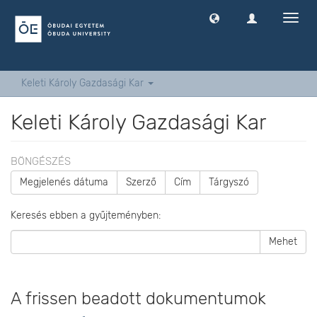
Navig
ki
-
és
bekap
Keleti Károly Gazdasági Kar
Keleti Károly Gazdasági Kar
BÖNGÉSZÉS
Megjelenés dátuma
Szerző
Cím
Tárgyszó
Keresés ebben a gyűjteményben:
Mehet
A frissen beadott dokumentumok