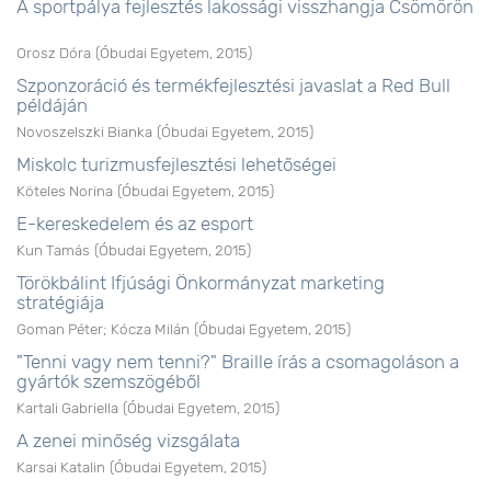
A sportpálya fejlesztés lakossági visszhangja Csömörön
Orosz Dóra
(
Óbudai Egyetem
,
2015
)
Szponzoráció és termékfejlesztési javaslat a Red Bull
példáján
Novoszelszki Bianka
(
Óbudai Egyetem
,
2015
)
Miskolc turizmusfejlesztési lehetőségei
Köteles Norina
(
Óbudai Egyetem
,
2015
)
E-kereskedelem és az esport
Kun Tamás
(
Óbudai Egyetem
,
2015
)
Törökbálint Ifjúsági Önkormányzat marketing
stratégiája
Goman Péter
;
Kócza Milán
(
Óbudai Egyetem
,
2015
)
"Tenni vagy nem tenni?" Braille írás a csomagoláson a
gyártók szemszögéből
Kartali Gabriella
(
Óbudai Egyetem
,
2015
)
A zenei minőség vizsgálata
Karsai Katalin
(
Óbudai Egyetem
,
2015
)