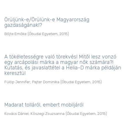
Örüljünk-e/Örülünk-e Magyarország
gazdaságának!?
Bőjte Emőke
(
Óbudai Egyetem
,
2015
)
A tökéletességre való törekvés! Mitől lesz vonzó
egy arcápolási márka a magyar nők számára?!
Kutatás, és javaslattétel a Helia-D márka példáján
keresztül
Fülöp Jennifer
;
Pajter Dominika
(
Óbudai Egyetem
,
2015
)
Madarat tolláról, embert mobiljáról
Kovács Dániel
;
Kőszegi Zsuzsanna
(
Óbudai Egyetem
,
2015
)