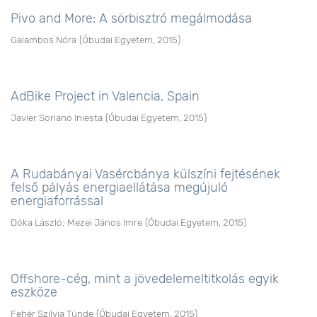
Pivo and More: A sörbisztró megálmodása
Galambos Nóra
(
Óbudai Egyetem
,
2015
)
AdBike Project in Valencia, Spain
Javier Soriano Iniesta
(
Óbudai Egyetem
,
2015
)
A Rudabányai Vasércbánya külszíni fejtésének
felső pályás energiaellátása megújuló
energiaforrással
Dóka László
;
Mezei János Imre
(
Óbudai Egyetem
,
2015
)
Offshore-cég, mint a jövedelemeltitkolás egyik
eszköze
Fehér Szilvia Tünde
(
Óbudai Egyetem
,
2015
)