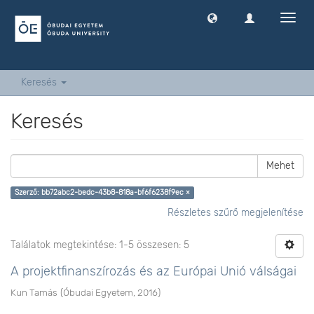
Navig
ki
-
és
bekap
Keresés
Keresés
Mehet
Szerző: bb72abc2-bedc-43b8-818a-bf6f6238f9ec ×
Részletes szűrő megjelenítése
Találatok megtekintése: 1-5 összesen: 5
A projektfinanszírozás és az Európai Unió válságai
Kun Tamás
(
Óbudai Egyetem
,
2016
)