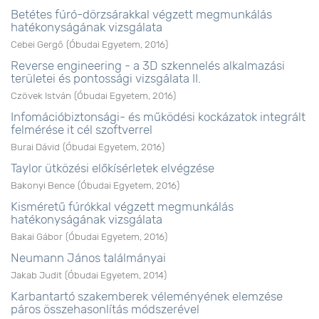
Betétes fúró-dörzsárakkal végzett megmunkálás
hatékonyságának vizsgálata
Cebei Gergő
(
Óbudai Egyetem
,
2016
)
Reverse engineering - a 3D szkennelés alkalmazási
területei és pontossági vizsgálata II.
Czövek István
(
Óbudai Egyetem
,
2016
)
Infomációbiztonsági- és működési kockázatok integrált
felmérése it cél szoftverrel
Burai Dávid
(
Óbudai Egyetem
,
2016
)
Taylor ütközési előkísérletek elvégzése
Bakonyi Bence
(
Óbudai Egyetem
,
2016
)
Kisméretű fúrókkal végzett megmunkálás
hatékonyságának vizsgálata
Bakai Gábor
(
Óbudai Egyetem
,
2016
)
Neumann János találmányai
Jakab Judit
(
Óbudai Egyetem
,
2014
)
Karbantartó szakemberek véleményének elemzése
páros összehasonlítás módszerével