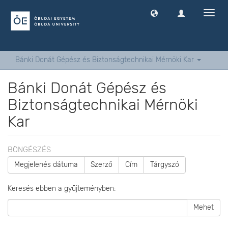
Navig
ki
-
és
bekap
Bánki Donát Gépész és Biztonságtechnikai Mérnöki Kar
Bánki Donát Gépész és
Biztonságtechnikai Mérnöki
Kar
BÖNGÉSZÉS
Megjelenés dátuma
Szerző
Cím
Tárgyszó
Keresés ebben a gyűjteményben:
Mehet