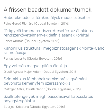
A frissen beadott dokumentumok
Buborékmodell a fémkristályok modellezéséhez
Fejes Gergő Richárd
(
Óbudai Egyetem
,
2016
)
Térfigyelő kamerarendszerek esetén, az általános
rendszerkövetelmények definiálásának korlátai
Fehér András
(
Óbudai Egyetem
,
2016
)
Kanonikus struktúrák megbízhatóságának Monte-Carlo
szimulációja
Farkas Levente
(
Óbudai Egyetem
,
2016
)
Egy veterán magyar pilóta életútja
Dicső Ágnes
;
Major Ádám
(
Óbudai Egyetem
,
2016
)
Szintaktikus fémhabok sarokmarása gyémánt
bevonatú keményfém szerszámokkal
Metzger Attila
;
Csúth Gábor
(
Óbudai Egyetem
,
2016
)
Szállítótengelyek meghibásodásával kapcsolatos
anyagvizsgálatok
Eperjesi Krisztina
(
Óbudai Egyetem
,
2016
)