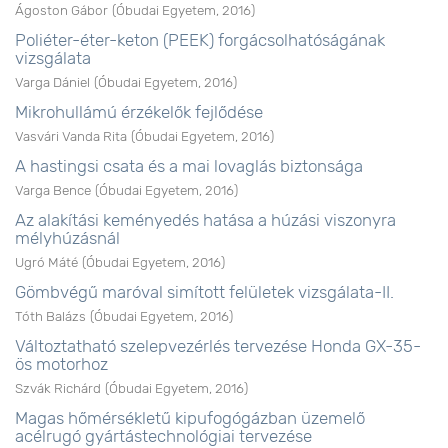
Ágoston Gábor
(
Óbudai Egyetem
,
2016
)
Poliéter-éter-keton (PEEK) forgácsolhatóságának
vizsgálata
Varga Dániel
(
Óbudai Egyetem
,
2016
)
Mikrohullámú érzékelők fejlődése
Vasvári Vanda Rita
(
Óbudai Egyetem
,
2016
)
A hastingsi csata és a mai lovaglás biztonsága
Varga Bence
(
Óbudai Egyetem
,
2016
)
Az alakítási keményedés hatása a húzási viszonyra
mélyhúzásnál
Ugró Máté
(
Óbudai Egyetem
,
2016
)
Gömbvégű maróval simított felületek vizsgálata-II.
Tóth Balázs
(
Óbudai Egyetem
,
2016
)
Változtatható szelepvezérlés tervezése Honda GX-35-
ös motorhoz
Szvák Richárd
(
Óbudai Egyetem
,
2016
)
Magas hőmérsékletű kipufogógázban üzemelő
acélrugó gyártástechnológiai tervezése