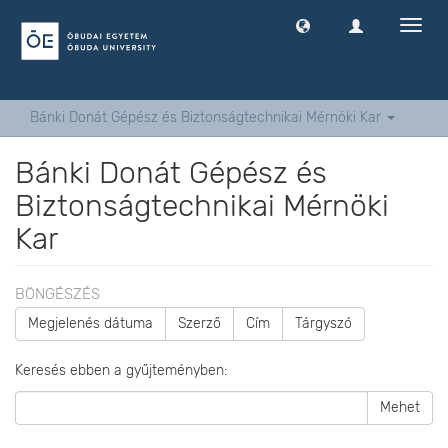
Navig
ki
-
és
bekap
Bánki Donát Gépész és Biztonságtechnikai Mérnöki Kar
Bánki Donát Gépész és
Biztonságtechnikai Mérnöki
Kar
BÖNGÉSZÉS
Megjelenés dátuma
Szerző
Cím
Tárgyszó
Keresés ebben a gyűjteményben:
Mehet