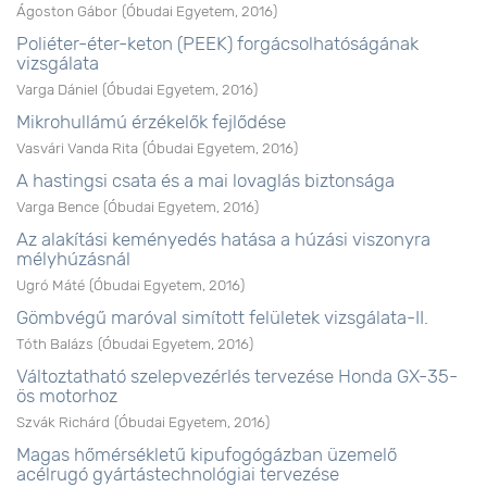
Ágoston Gábor
(
Óbudai Egyetem
,
2016
)
Poliéter-éter-keton (PEEK) forgácsolhatóságának
vizsgálata
Varga Dániel
(
Óbudai Egyetem
,
2016
)
Mikrohullámú érzékelők fejlődése
Vasvári Vanda Rita
(
Óbudai Egyetem
,
2016
)
A hastingsi csata és a mai lovaglás biztonsága
Varga Bence
(
Óbudai Egyetem
,
2016
)
Az alakítási keményedés hatása a húzási viszonyra
mélyhúzásnál
Ugró Máté
(
Óbudai Egyetem
,
2016
)
Gömbvégű maróval simított felületek vizsgálata-II.
Tóth Balázs
(
Óbudai Egyetem
,
2016
)
Változtatható szelepvezérlés tervezése Honda GX-35-
ös motorhoz
Szvák Richárd
(
Óbudai Egyetem
,
2016
)
Magas hőmérsékletű kipufogógázban üzemelő
acélrugó gyártástechnológiai tervezése