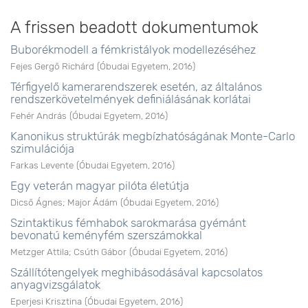
A frissen beadott dokumentumok
Buborékmodell a fémkristályok modellezéséhez
Fejes Gergő Richárd
(
Óbudai Egyetem
,
2016
)
Térfigyelő kamerarendszerek esetén, az általános
rendszerkövetelmények definiálásának korlátai
Fehér András
(
Óbudai Egyetem
,
2016
)
Kanonikus struktúrák megbízhatóságának Monte-Carlo
szimulációja
Farkas Levente
(
Óbudai Egyetem
,
2016
)
Egy veterán magyar pilóta életútja
Dicső Ágnes
;
Major Ádám
(
Óbudai Egyetem
,
2016
)
Szintaktikus fémhabok sarokmarása gyémánt
bevonatú keményfém szerszámokkal
Metzger Attila
;
Csúth Gábor
(
Óbudai Egyetem
,
2016
)
Szállítótengelyek meghibásodásával kapcsolatos
anyagvizsgálatok
Eperjesi Krisztina
(
Óbudai Egyetem
,
2016
)