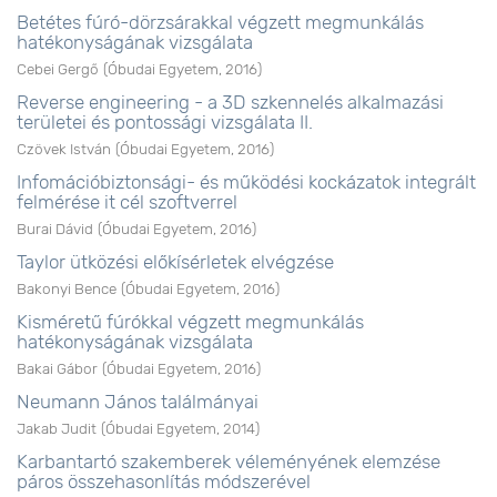
Betétes fúró-dörzsárakkal végzett megmunkálás
hatékonyságának vizsgálata
Cebei Gergő
(
Óbudai Egyetem
,
2016
)
Reverse engineering - a 3D szkennelés alkalmazási
területei és pontossági vizsgálata II.
Czövek István
(
Óbudai Egyetem
,
2016
)
Infomációbiztonsági- és működési kockázatok integrált
felmérése it cél szoftverrel
Burai Dávid
(
Óbudai Egyetem
,
2016
)
Taylor ütközési előkísérletek elvégzése
Bakonyi Bence
(
Óbudai Egyetem
,
2016
)
Kisméretű fúrókkal végzett megmunkálás
hatékonyságának vizsgálata
Bakai Gábor
(
Óbudai Egyetem
,
2016
)
Neumann János találmányai
Jakab Judit
(
Óbudai Egyetem
,
2014
)
Karbantartó szakemberek véleményének elemzése
páros összehasonlítás módszerével