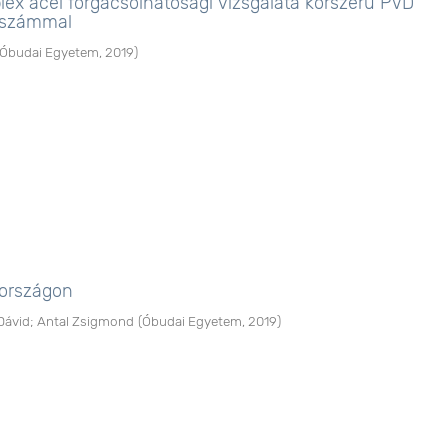
plex acél forgácsolhatósági vizsgálata korszerű PVD
rszámmal
Óbudai Egyetem
,
2019
)
rországon
Dávid
;
Antal Zsigmond
(
Óbudai Egyetem
,
2019
)