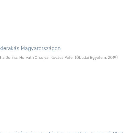
déklerakás Magyarországon
tha Dorina
;
Horváth Orsolya
;
Kovács Péter
(
Óbudai Egyetem
,
2019
)