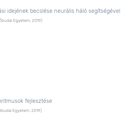
ási idejének becslése neurális háló segítségével
Óbudai Egyetem
,
2019
)
oritmusok fejlesztése
Óbudai Egyetem
,
2019
)