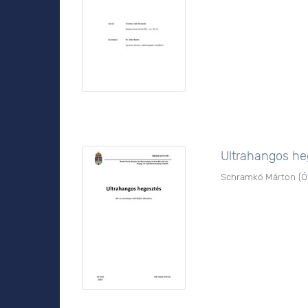
Ultrahangos heg
Schramkó Márton
(
Ó