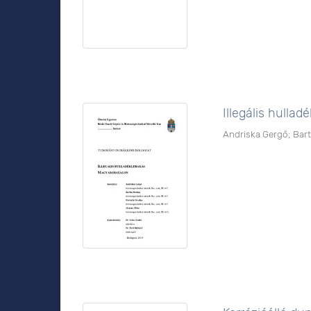
Illegális hulla
Andriska Gergő
;
Bar