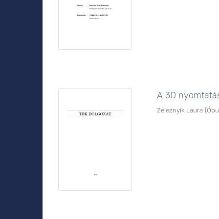
A 3D nyomtatás
Zeleznyik Laura
(
Óbu