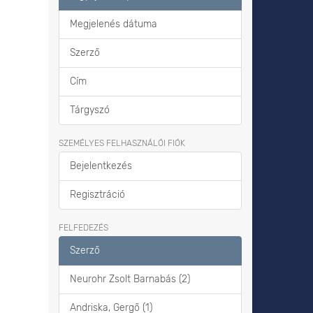
Megjelenés dátuma
Szerző
Cím
Tárgyszó
SZEMÉLYES FELHASZNÁLÓI FIÓK
Bejelentkezés
Regisztráció
FELFEDEZÉS
Szerző
Neurohr Zsolt Barnabás (2)
Andriska, Gergő (1)