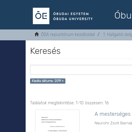
Óbu
ÓDA repozitórium kezdőoldal
1. Hallgatói do
Keresés
Kiadás dátuma: 2019 ×
Találatok megtekintése: 1-10 összesen: 16
A mesterséges i
Neurohr Zsolt Barna