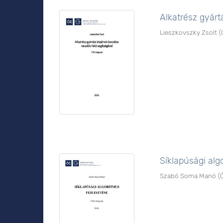
Alkatrész gyárt
Lieszkovszky Zsolt
(
Síklapúsági alg
Szabó Soma Manó
(