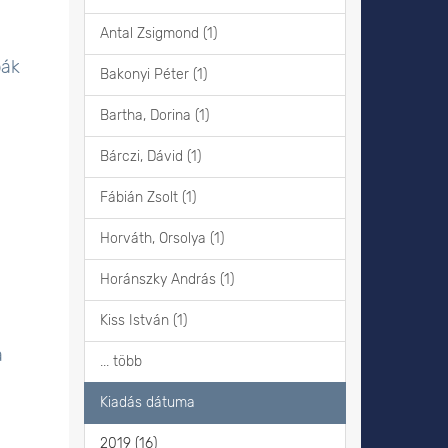
Antal Zsigmond (1)
bák
Bakonyi Péter (1)
Bartha, Dorina (1)
Bárczi, Dávid (1)
Fábián Zsolt (1)
Horváth, Orsolya (1)
Horánszky András (1)
Kiss István (1)
a
... több
Kiadás dátuma
2019 (16)