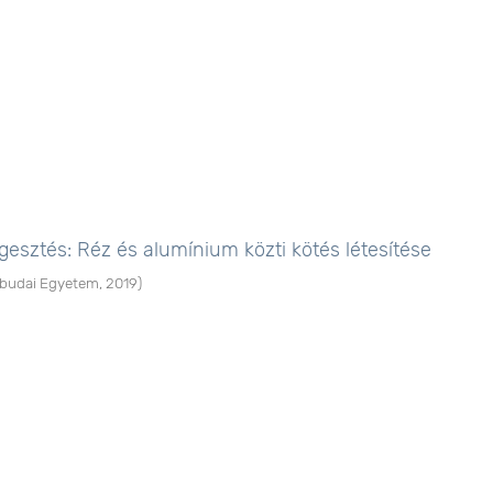
esztés: Réz és alumínium közti kötés létesítése
budai Egyetem
,
2019
)