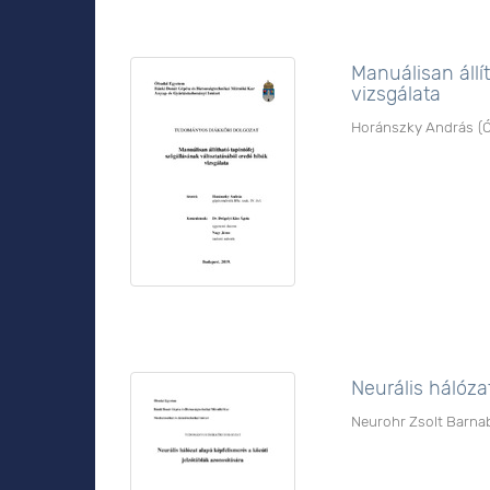
Manuálisan állí
vizsgálata
Horánszky András
(
Neurális hálóza
Neurohr Zsolt Barna