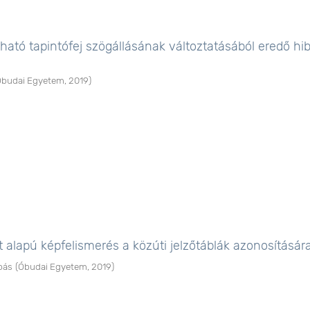
tható tapintófej szögállásának változtatásából eredő hi
Óbudai Egyetem
,
2019
)
t alapú képfelismerés a közúti jelzőtáblák azonosításár
bás
(
Óbudai Egyetem
,
2019
)