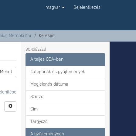
magyar
Bejelentkezés
ikai Mérnöki Kar
Keresés
BÖNGÉSZÉS
A teljes ÓDA-ban
Mehet
Kategóriák és gyűjtemények
Megjelenés dátuma
lenítése
Szerző
Cím
Tárgyszó
A gyűjteményben