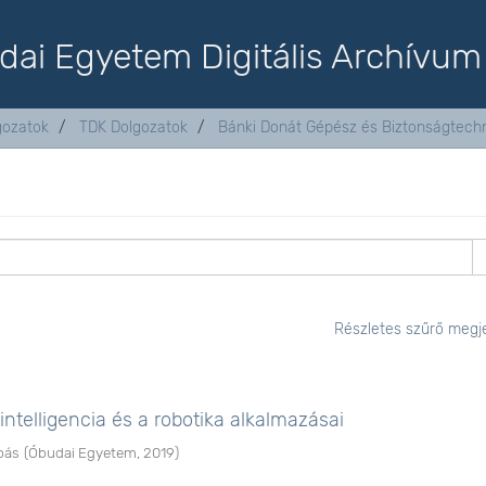
dai Egyetem Digitális Archívum
lgozatok
TDK Dolgozatok
Bánki Donát Gépész és Biztonságtechn
Részletes szűrő megje
ntelligencia és a robotika alkalmazásai
bás
(
Óbudai Egyetem
,
2019
)