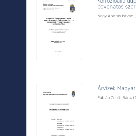
Korrózióálló du
bevonatos sze
Nagy András István
(
Árvizek Magya
Fábián Zsolt
;
Bárczi 