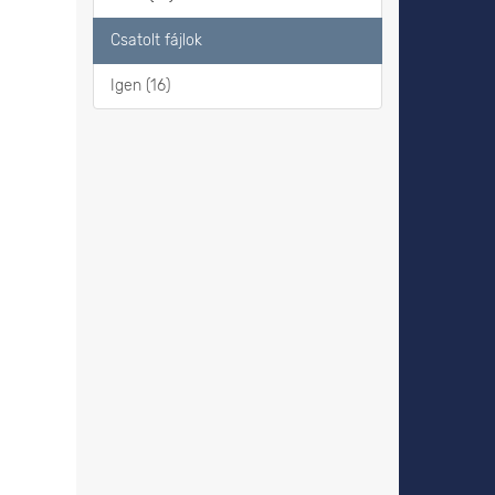
Csatolt fájlok
Igen (16)