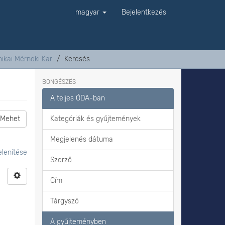
magyar
Bejelentkezés
ikai Mérnöki Kar
Keresés
BÖNGÉSZÉS
A teljes ÓDA-ban
Mehet
Kategóriák és gyűjtemények
Megjelenés dátuma
lenítése
Szerző
Cím
Tárgyszó
A gyűjteményben