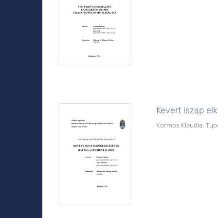
Kevert iszap e
Kormos Klaudia
;
Tup