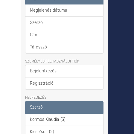
Megjelenés dátuma
Szerző
Cím
Tárgyszó
SZEMÉLYES FELHASZNÁLÓI FIÓK
Bejelentkezés
Regisztráció
FELFEDEZÉS
Szerző
Kormos Klaudia (3)
Kiss Zsolt (2)