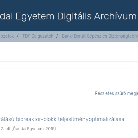
dai Egyetem Digitális Archívum
lgozatok
TDK Dolgozatok
Bánki Donát Gépész és Biztonságtechn
Részletes szűrő megje
álású bioreaktor-blokk teljesítményoptimalizálása
 Zsolt
(
Óbudai Egyetem
,
2015
)