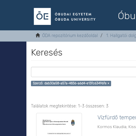
Óbu
ÓDA repozitórium kezdőoldal
1. Hallgatói do
Keresés
Szerző: dab30a58-a57a-4836-a6d4-e13fc63496fe ×
Találatok megtekintése: 1-3 összesen: 3
Vízfürdő temper
Kormos Klaudia
;
Kiss