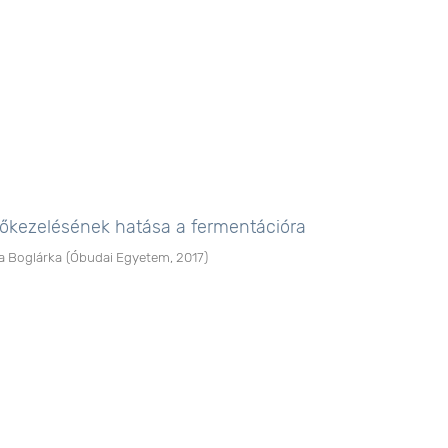
lkőkezelésének hatása a fermentációra
a Boglárka
(
Óbudai Egyetem
,
2017
)