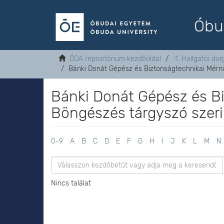
Óbu
ÓDA repozitórium kezdőoldal
1. Hallgatói do
Bánki Donát Gépész és Biztonságtechnikai Mérnö
Bánki Donát Gépész és Bi
Böngészés tárgyszó szeri
0-9
A
B
C
D
E
F
G
H
I
J
K
L
M
N
Nincs találat