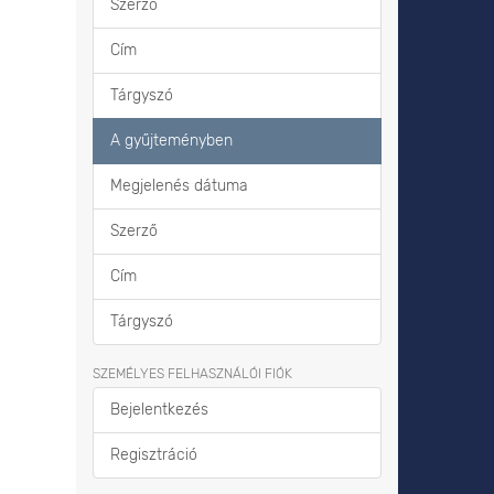
Szerző
Cím
Tárgyszó
A gyűjteményben
Megjelenés dátuma
Szerző
Cím
Tárgyszó
SZEMÉLYES FELHASZNÁLÓI FIÓK
Bejelentkezés
Regisztráció