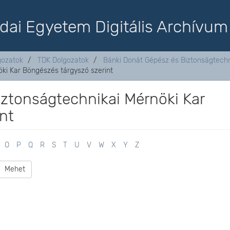
dai Egyetem Digitális Archívum
lgozatok
TDK Dolgozatok
Bánki Donát Gépész és Biztonságtechn
ki Kar Böngészés tárgyszó szerint
ztonságtechnikai Mérnöki Kar
nt
O
P
Q
R
S
T
U
V
W
X
Y
Z
Mehet