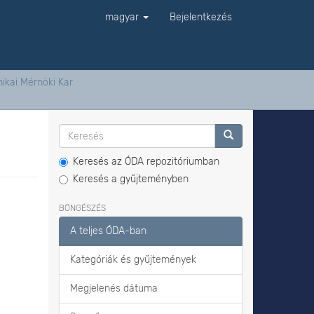
magyar
Bejelentkezés
ikai Mérnöki Kar
Keresés az ÓDA repozitóriumban
Keresés a gyűjteményben
BÖNGÉSZÉS
A teljes ÓDA-ban
Kategóriák és gyűjtemények
Megjelenés dátuma