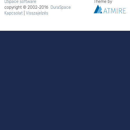
DSpace software
Theme by
copyright © 2002-2016
DuraSpace
Kapcsolat
|
Visszajelzés