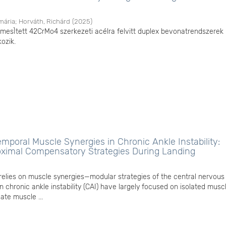
mária
;
Horváth, Richárd
(
2025
)
mesÌtett 42CrMo4 szerkezeti acélra felvitt duplex bevonatrendszerek
kozik.
emporal Muscle Synergies in Chronic Ankle Instability:
oximal Compensatory Strategies During Landing
elies on muscle synergies—modular strategies of the central nervou
n chronic ankle instability (CAI) have largely focused on isolated musc
date muscle ...