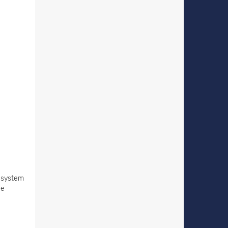
s system
le