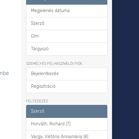
Megjelenés dátuma
Szerző
Cím
Tárgyszó
SZEMÉLYES FELHASZNÁLÓI FIÓK
embe
Bejelentkezés
Regisztráció
FELFEDEZÉS
Szerző
Horváth, Richárd (7)
Varga, Viktória Annamária (4)