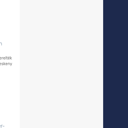
n
erelték
keskeny
er-