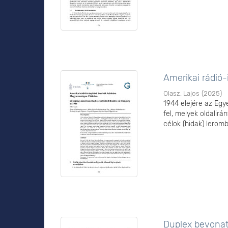
Amerikai rádió
Olasz, Lajos
(
2025
)
1944 elejére az Egy
fel, melyek oldalir
célok (hidak) lerom
Duplex bevonat