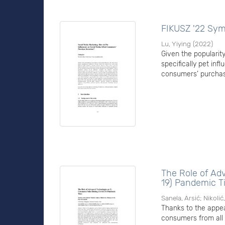
FIKUSZ '22 Sym
Lu, Yiying
(
2022
)
Given the popularit
specifically pet in
consumers’ purchase
The Role of Ad
19) Pandemic 
Sanela, Arsić
;
Nikolić
Thanks to the appea
consumers from all