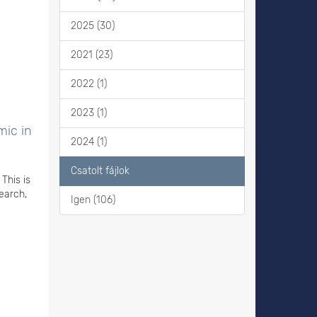
2025 (30)
2021 (23)
2022 (1)
2023 (1)
mic in
2024 (1)
Csatolt fájlok
This is
earch,
Igen (106)