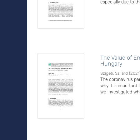
especially due to t
The Value of E
Hungary
Szigeti, Szilárd
(
2021
The coronavirus pan
why it is important
we investigated whe