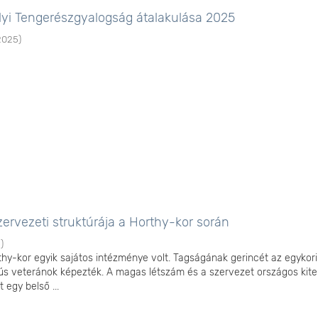
rályi Tengerészgyalogság átalakulása 2025
2025
)
zervezeti struktúrája a Horthy-kor során
5
)
thy-kor egyik sajátos intézménye volt. Tagságának gerincét az egykori
ús veteránok képezték. A magas létszám és a szervezet országos kite
 egy belső ...