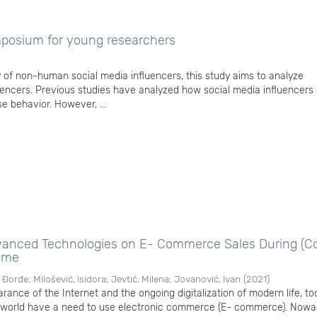
posium for young researchers
y of non-human social media influencers, this study aims to analyze
fluencers. Previous studies have analyzed how social media influencers 
 behavior. However, ...
vanced Technologies on E- Commerce Sales During (C
Time
, Đorđe
;
Milošević, Isidora
;
Jevtić, Milena
;
Jovanović, Ivan
(
2021
)
rance of the Internet and the ongoing digitalization of modern life, to
 world have a need to use electronic commerce (E- commerce). Nowa