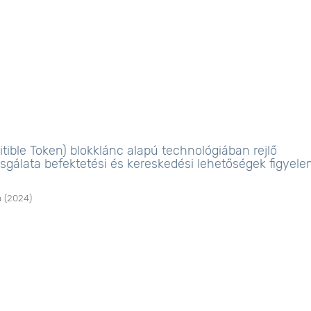
ible Token) blokklánc alapú technológiában rejlő
sgálata befektetési és kereskedési lehetőségek figyel
a
(
2024
)