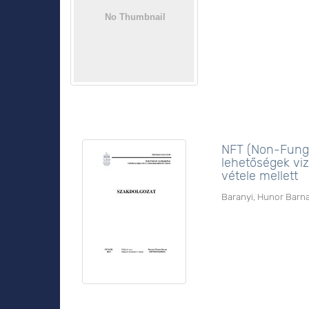
NFT (Non-Fungit
lehetőségek viz
vétele mellett
Baranyi, Hunor Barn