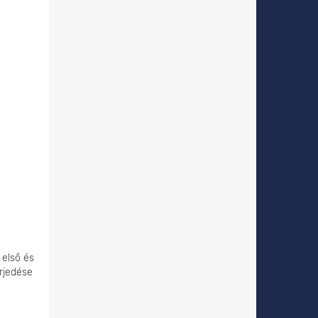
 első és
rjedése