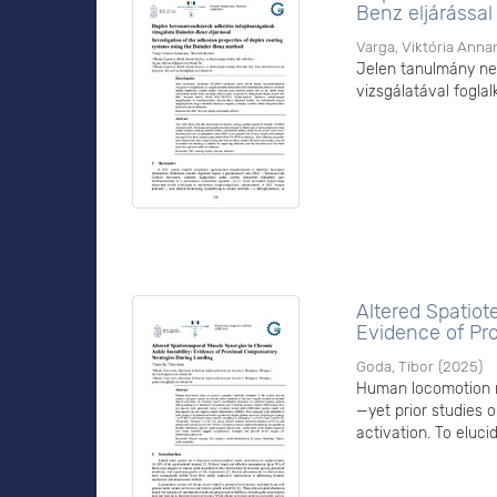
Benz eljárással
Varga, Viktória Anna
Jelen tanulmány ne
vizsgálatával foglal
Altered Spatiot
Evidence of Pr
Goda, Tibor
(
2025
)
Human locomotion r
—yet prior studies o
activation. To eluci