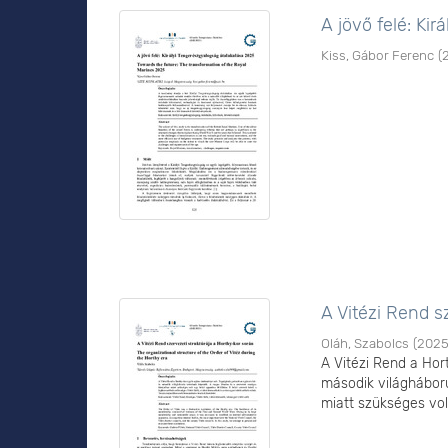
A jövő felé: Ki
Kiss, Gábor Ferenc
(
A Vitézi Rend s
Oláh, Szabolcs
(
202
A Vitézi Rend a Hor
második világhábor
miatt szükséges volt