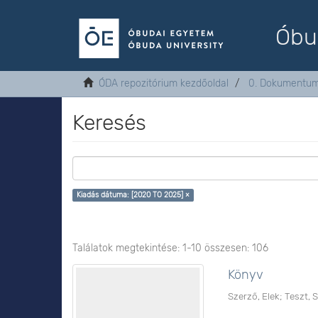
Óbu
ÓDA repozitórium kezdőoldal
0. Dokumentu
Keresés
Kiadás dátuma: [2020 TO 2025] ×
Találatok megtekintése: 1-10 összesen: 106
Könyv
Szerző, Elek
;
Teszt, 