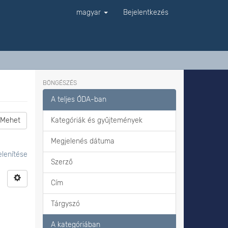
magyar
Bejelentkezés
BÖNGÉSZÉS
A teljes ÓDA-ban
Mehet
Kategóriák és gyűjtemények
Megjelenés dátuma
lenítése
Szerző
Cím
Tárgyszó
A kategóriában