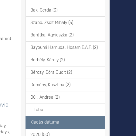
Bak, Gerda (3)
Szabó, Zsolt Mihály (3)
Barátka, Agnieszka (2)
affect
Bayoumi Hamuda, Hosam E.A.F. (2)
Borbély, Károly (2)
Bérczy, Dóra Judit (2)
Demény, Krisztina (2)
Dúll, Andrea (2)
ovid-
... több
Kiadás dátuma
day,
days,
2020 (50)