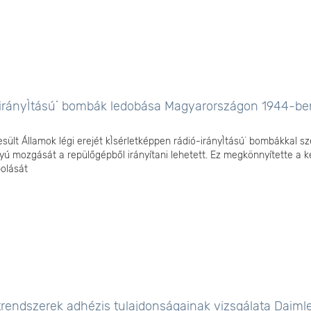
-irányÌtású˙ bombák ledobása Magyarországon 1944-be
esült Államok légi erejét kÌsérletképpen rádió-irányÌtású˙ bombákkal sz
ányú mozgását a repülőgépből irányítani lehetett. Ez megkönnyítette a 
bolását
rendszerek adhézis tulajdonságainak vizsgálata Daiml