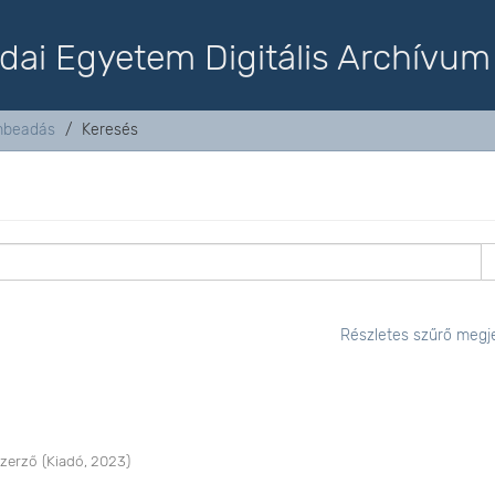
dai Egyetem Digitális Archívum
mbeadás
Keresés
Részletes szűrő megje
Szerző
(
Kiadó
,
2023
)