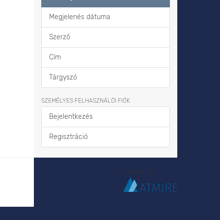
Megjelenés dátuma
Szerző
Cím
Tárgyszó
SZEMÉLYES FELHASZNÁLÓI FIÓK
Bejelentkezés
Regisztráció
Theme by