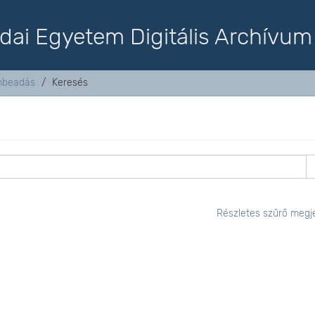
dai Egyetem Digitális Archívum
mbeadás
Keresés
Részletes szűrő megje