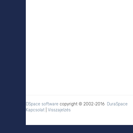
DSpace software
copyright © 2002-2016
DuraSpace
Kapcsolat
|
Visszajelzés