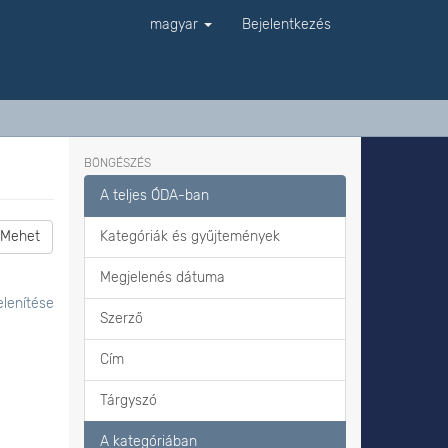
magyar
Bejelentkezés
BÖNGÉSZÉS
A teljes ÓDA-ban
Mehet
Kategóriák és gyűjtemények
Megjelenés dátuma
lenítése
Szerző
Cím
Tárgyszó
A kategóriában