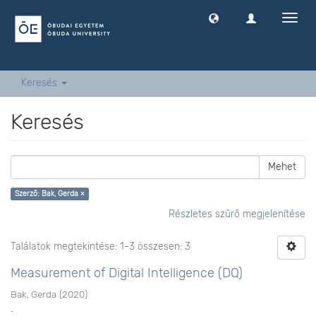
Navig
ki
-
és
bekap
Keresés
Keresés
Mehet
Szerző: Bak, Gerda ×
Részletes szűrő megjelenítése
Találatok megtekintése: 1-3 összesen: 3
Measurement of Digital Intelligence (DQ)
Bak, Gerda
(
2020
)
.