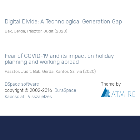
Digital Divide: A Technological Generation Gap
Bak, Gerda
;
Pásztor, Judit
(
2020
)
Fear of COVID-19 and its impact on holiday
planning and working abroad
Pásztor, Judit
;
Bak, Gerda
;
Kántor, Szilvia
(
2020
)
DSpace software
Theme by
copyright © 2002-2016
DuraSpace
Kapcsolat
|
Visszajelzés