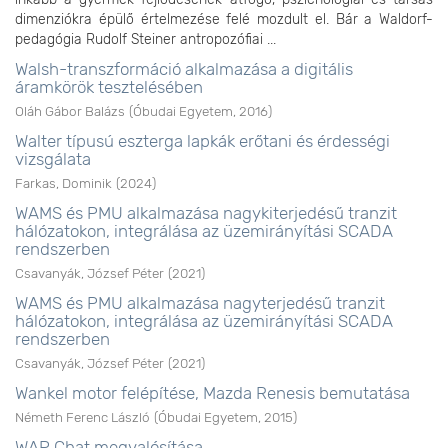
dimenziókra épülő értelmezése felé mozdult el. Bár a Waldorf-
pedagógia Rudolf Steiner antropozófiai ...
Walsh-transzformáció alkalmazása a digitális
áramkörök tesztelésében
Oláh Gábor Balázs
(
Óbudai Egyetem
,
2016
)
Walter típusú eszterga lapkák erőtani és érdességi
vizsgálata
Farkas, Dominik
(
2024
)
WAMS és PMU alkalmazása nagykiterjedésű tranzit
hálózatokon, integrálása az üzemirányítási SCADA
rendszerben
Csavanyák, József Péter
(
2021
)
WAMS és PMU alkalmazása nagyterjedésű tranzit
hálózatokon, integrálása az üzemirányítási SCADA
rendszerben
Csavanyák, József Péter
(
2021
)
Wankel motor felépítése, Mazda Renesis bemutatása
Németh Ferenc László
(
Óbudai Egyetem
,
2015
)
WAP Chat megvalósítása.