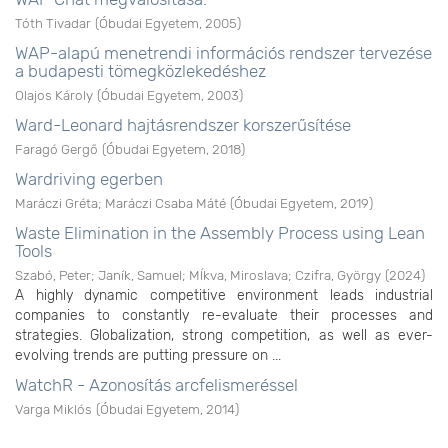
Tóth Tivadar
(
Óbudai Egyetem
,
2005
)
WAP-alapú menetrendi információs rendszer tervezése
a budapesti tömegközlekedéshez
Olajos Károly
(
Óbudai Egyetem
,
2003
)
Ward-Leonard hajtásrendszer korszerűsítése
Faragó Gergő
(
Óbudai Egyetem
,
2018
)
Wardriving egerben
Maráczi Gréta
;
Maráczi Csaba Máté
(
Óbudai Egyetem
,
2019
)
Waste Elimination in the Assembly Process using Lean
Tools
Szabó, Peter
;
Janík, Samuel
;
Mĺkva, Miroslava
;
Czifra, György
(
2024
)
A highly dynamic competitive environment leads industrial
companies to constantly re-evaluate their processes and
strategies. Globalization, strong competition, as well as ever-
evolving trends are putting pressure on ...
WatchR - Azonosítás arcfelismeréssel
Varga Miklós
(
Óbudai Egyetem
,
2014
)