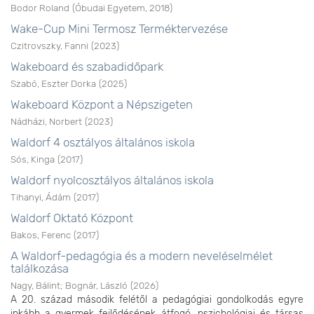
Bodor Roland
(
Óbudai Egyetem
,
2018
)
Wake-Cup Mini Termosz Terméktervezése
Czitrovszky, Fanni
(
2023
)
Wakeboard és szabadidőpark
Szabó, Eszter Dorka
(
2025
)
Wakeboard Központ a Népszigeten
Nádházi, Norbert
(
2023
)
Waldorf 4 osztályos általános iskola
Sós, Kinga
(
2017
)
Waldorf nyolcosztályos általános iskola
Tihanyi, Ádám
(
2017
)
Waldorf Oktató Központ
Bakos, Ferenc
(
2017
)
A Waldorf-pedagógia és a modern neveléselmélet
találkozása
Nagy, Bálint
;
Bognár, László
(
2026
)
A 20. század második felétől a pedagógiai gondolkodás egyre
inkább a gyermek fejlődésének átfogó, pszichológiai és társas