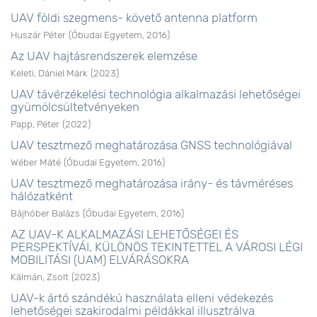
UAV földi szegmens- követő antenna platform
Huszár Péter
(
Óbudai Egyetem
,
2016
)
Az UAV hajtásrendszerek elemzése
Keleti, Dániel Márk
(
2023
)
UAV távérzékelési technológia alkalmazási lehetőségei
gyümölcsültetvényeken
Papp, Péter
(
2022
)
UAV tesztmező meghatározása GNSS technológiával
Wéber Máté
(
Óbudai Egyetem
,
2016
)
UAV tesztmező meghatározása irány- és távméréses
hálózatként
Bájhóber Balázs
(
Óbudai Egyetem
,
2016
)
AZ UAV-K ALKALMAZÁSI LEHETŐSÉGEI ÉS
PERSPEKTÍVÁI, KÜLÖNÖS TEKINTETTEL A VÁROSI LÉGI
MOBILITÁSI (UAM) ELVÁRÁSOKRA
Kálmán, Zsolt
(
2023
)
UAV-k ártó szándékú használata elleni védekezés
lehetőségei szakirodalmi példákkal illusztrálva