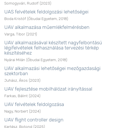
Somogyvári, Rudolf
(
2023
)
UAS felvételek feldolgozási lehetőségei
Boda Kristóf
(
Óbudai Egyetem
,
2018
)
UAV alkalmazása műemlékfelmérésben
Varga, Tibor
(
2021
)
UAV alkalmazásával készített nagyfelbontású
légifelvételek felhasználása tervezési térkép
készítéséhez
Nyárai Milán
(
Óbudai Egyetem
,
2018
)
UAV alkalmazási lehetőségei mezőgazdasági
szektorban
Juhász, Ákos
(
2023
)
UAV fejlesztése mobilhálózat irányítással
Farkas, Bálint
(
2024
)
UAV felvételek feldolgozása
Nagy, Norbert
(
2024
)
UAV flight controller design
Kertész, Botond
(
2025
)