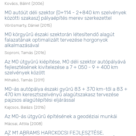
Kovács, Bálint
(
2006
)
M0 autóút déli szektor (0+114 - 2+840 km szelvények
közötti szakasz) pályaépítés merev szerkezettel
Vörösmarty, Dániel
(
2015
)
M0 körgyűrű északi szektorán létesítendő alagút
falazatának optimalizált tervezése horgonyok
alkalmazásával
Soproni, Tamás
(
2016
)
Az M0 útgyűrű kiépítése, M0 déli szektor autópályává
fejlesztésének kivitelezése a 7 + 050 - 9 + 400 km
szelvények között
Mihalkó, Tamás
(
2011
)
M0-ás autópálya északi gyűrű 83 + 370 km-től a 83 +
470 km keresztszelvényű alagútszakasz tervezése
pajzsos alagútépítési eljárással
Kajcsos, Balázs
(
2016
)
Az M0-ás útgyűrű építésének a geodéziai munkái
Mácsai, Attila
(
2008
)
AZ M1 ABRAMS HARCKOCSI FEJLESZTÉSE,