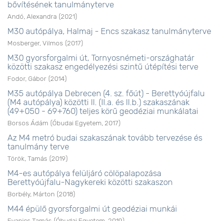
bővítésének tanulmányterve
Andó, Alexandra
(
2021
)
M30 autópálya, Halmaj - Encs szakasz tanulmányterve
Mosberger, Vilmos
(
2017
)
M30 gyorsforgalmi út, Tornyosnémeti-országhatár
közötti szakasz engedélyezési szintű útépítési terve
Fodor, Gábor
(
2014
)
M35 autópálya Debrecen (4. sz. főút) - Berettyóújfalu
(M4 autópálya) közötti II. (II.a. és II.b.) szakaszának
(49+050 - 69+760) teljes körű geodéziai munkálatai
Borsos Ádám
(
Óbudai Egyetem
,
2017
)
Az M4 metró budai szakaszának tovább tervezése és
tanulmány terve
Török, Tamás
(
2019
)
M4-es autópálya felüljáró cölöpalapozása
Berettyóújfalu-Nagykereki közötti szakaszon
Borbély, Márton
(
2018
)
M44 épülő gyorsforgalmi út geodéziai munkái
Evanics Tamás
(
Óbudai Egyetem
,
2019
)