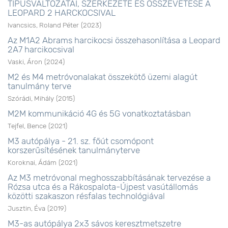
TÍPUSVÁLTOZATAI, SZERKEZETE ÉS ÖSSZEVETÉSE A
LEOPARD 2 HARCKOCSIVAL
Ivancsics, Roland Péter
(
2023
)
Az M1A2 Abrams harcikocsi összehasonlítása a Leopard
2A7 harcikocsival
Vaski, Áron
(
2024
)
M2 és M4 metróvonalakat összekötő üzemi alagút
tanulmány terve
Szórádi, Mihály
(
2015
)
M2M kommunikáció 4G és 5G vonatkoztatásban
Tejfel, Bence
(
2021
)
M3 autópálya - 21. sz. főút csomópont
korszerűsítésének tanulmányterve
Koroknai, Ádám
(
2021
)
Az M3 metróvonal meghosszabbításának tervezése a
Rózsa utca és a Rákospalota-Újpest vasútállomás
közötti szakaszon résfalas technológiával
Jusztin, Éva
(
2019
)
M3-as autópálya 2x3 sávos keresztmetszetre