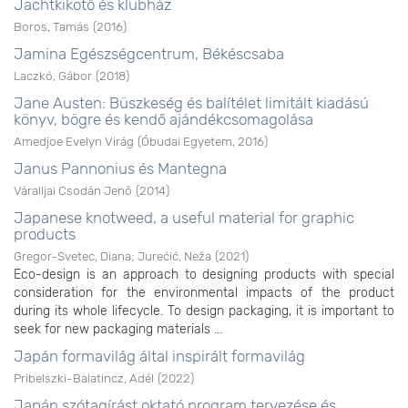
Jachtkikötő és klubház
Boros, Tamás
(
2016
)
Jamina Egészségcentrum, Békéscsaba
Laczkó, Gábor
(
2018
)
Jane Austen: Büszkeség és balítélet limitált kiadású
könyv, bögre és kendő ajándékcsomagolása
Amedjoe Evelyn Virág
(
Óbudai Egyetem
,
2016
)
Janus Pannonius és Mantegna
Váralljai Csodán Jenő
(
2014
)
Japanese knotweed, a useful material for graphic
products
Gregor-Svetec, Diana
;
Jurećić, Neža
(
2021
)
Eco-design is an approach to designing products with special
consideration for the environmental impacts of the product
during its whole lifecycle. To design packaging, it is important to
seek for new packaging materials ...
Japán formavilág által inspirált formavilág
Pribelszki-Balatincz, Adél
(
2022
)
Japán szótagírást oktató program tervezése és