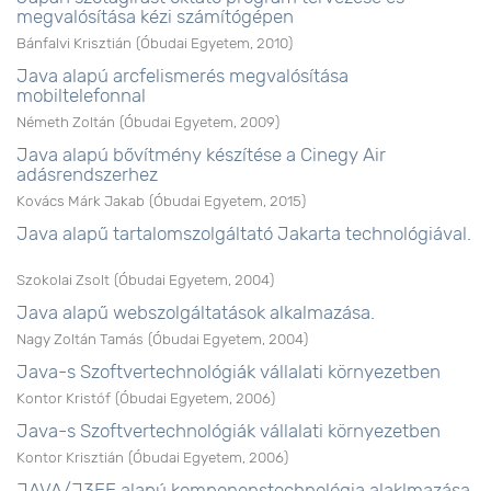
megvalósítása kézi számítógépen
Bánfalvi Krisztián
(
Óbudai Egyetem
,
2010
)
Java alapú arcfelismerés megvalósítása
mobiltelefonnal
Németh Zoltán
(
Óbudai Egyetem
,
2009
)
Java alapú bővítmény készítése a Cinegy Air
adásrendszerhez
Kovács Márk Jakab
(
Óbudai Egyetem
,
2015
)
Java alapű tartalomszolgáltató Jakarta technológiával.
Szokolai Zsolt
(
Óbudai Egyetem
,
2004
)
Java alapű webszolgáltatások alkalmazása.
Nagy Zoltán Tamás
(
Óbudai Egyetem
,
2004
)
Java-s Szoftvertechnológiák vállalati környezetben
Kontor Kristóf
(
Óbudai Egyetem
,
2006
)
Java-s Szoftvertechnológiák vállalati környezetben
Kontor Krisztián
(
Óbudai Egyetem
,
2006
)
JAVA/J3EE alapú komponenstechnológia alaklmazása.