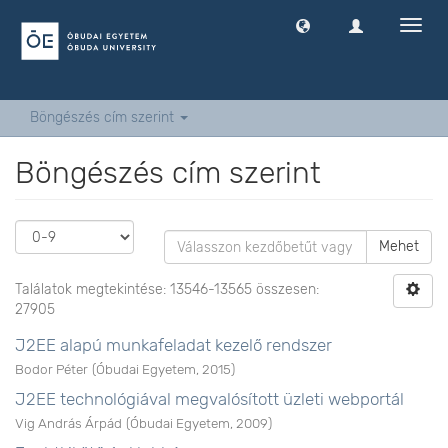
Navig
ki
-
és
bekap
Böngészés cím szerint
Böngészés cím szerint
Mehet
Találatok megtekintése: 13546-13565 összesen:
27905
J2EE alapú munkafeladat kezelő rendszer
Bodor Péter
(
Óbudai Egyetem
,
2015
)
J2EE technológiával megvalósított üzleti webportál
Vig András Árpád
(
Óbudai Egyetem
,
2009
)