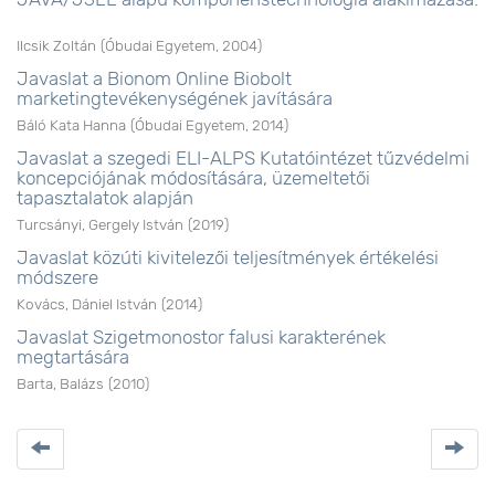
Ilcsik Zoltán
(
Óbudai Egyetem
,
2004
)
Javaslat a Bionom Online Biobolt
marketingtevékenységének javítására
Báló Kata Hanna
(
Óbudai Egyetem
,
2014
)
Javaslat a szegedi ELI-ALPS Kutatóintézet tűzvédelmi
koncepciójának módosítására, üzemeltetői
tapasztalatok alapján
Turcsányi, Gergely István
(
2019
)
Javaslat közúti kivitelezői teljesítmények értékelési
módszere
Kovács, Dániel István
(
2014
)
Javaslat Szigetmonostor falusi karakterének
megtartására
Barta, Balázs
(
2010
)