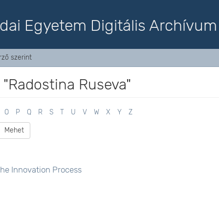
dai Egyetem Digitális Archívum
ző szerint
 "Radostina Ruseva"
O
P
Q
R
S
T
U
V
W
X
Y
Z
Mehet
the Innovation Process