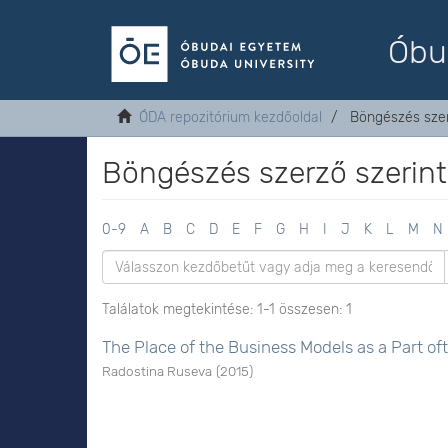
Óbu
ÓDA repozitórium kezdőoldal
Böngészés szer
Böngészés szerző szerint
0-9
A
B
C
D
E
F
G
H
I
J
K
L
M
N
Találatok megtekintése: 1-1 összesen: 1
The Place of the Business Models as a Part of
Radostina Ruseva
(
2015
)