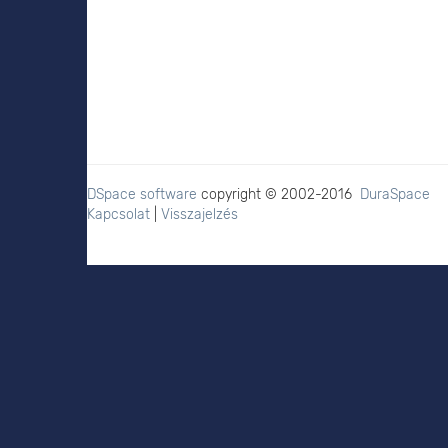
DSpace software
copyright © 2002-2016
DuraSpace
Kapcsolat
|
Visszajelzés