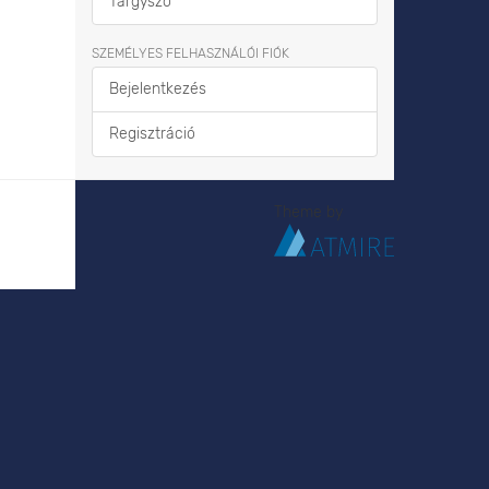
Tárgyszó
SZEMÉLYES FELHASZNÁLÓI FIÓK
Bejelentkezés
Regisztráció
Theme by