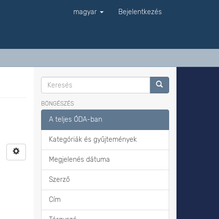
magyar
Bejelentkezés
BÖNGÉSZÉS
A teljes ÓDA-ban
Kategóriák és gyűjtemények
Megjelenés dátuma
Szerző
Cím