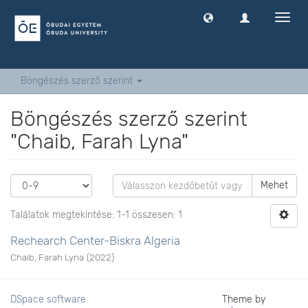
Navig
ki
-
és
bekap
Böngészés szerző szerint
Böngészés szerző szerint
"Chaib, Farah Lyna"
Mehet
Találatok megtekintése: 1-1 összesen: 1
Rechearch Center-Biskra Algeria
Chaib, Farah Lyna
(
2022
)
DSpace software
Theme by