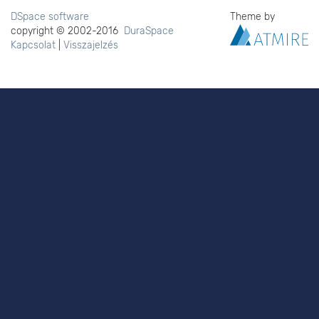
DSpace software
Theme by
copyright © 2002-2016
DuraSpace
Kapcsolat
|
Visszajelzés