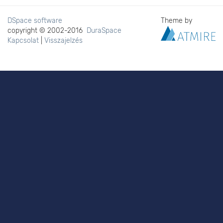
DSpace software
Theme by
copyright © 2002-2016
DuraSpace
Kapcsolat
|
Visszajelzés