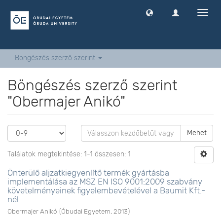
Navig
ki
-
és
bekap
Böngészés szerző szerint
Böngészés szerző szerint
"Obermajer Anikó"
Mehet
Találatok megtekintése: 1-1 összesen: 1
Önterülő aljzatkiegyenlítő termék gyártásba
implementálása az MSZ EN ISO 9001:2009 szabvány
követelményeinek figyelembevételével a Baumit Kft.-
nél
Obermajer Anikó
(
Óbudai Egyetem
,
2013
)