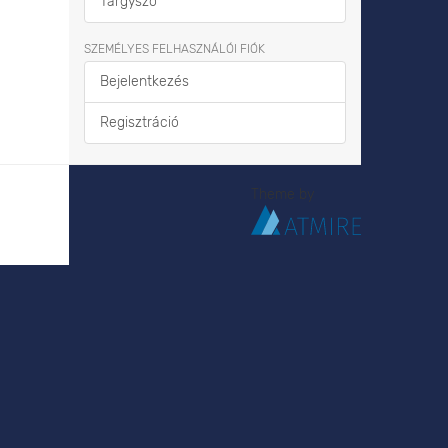
Tárgyszó
SZEMÉLYES FELHASZNÁLÓI FIÓK
Bejelentkezés
Regisztráció
Theme by