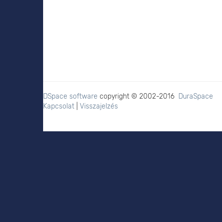
DSpace software
copyright © 2002-2016
DuraSpace
Kapcsolat
|
Visszajelzés