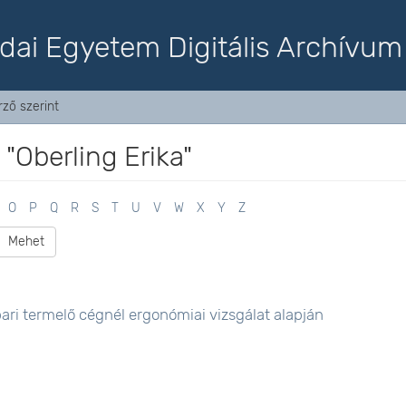
dai Egyetem Digitális Archívum
ző szerint
"Oberling Erika"
O
P
Q
R
S
T
U
V
W
X
Y
Z
Mehet
ari termelő cégnél ergonómiai vizsgálat alapján