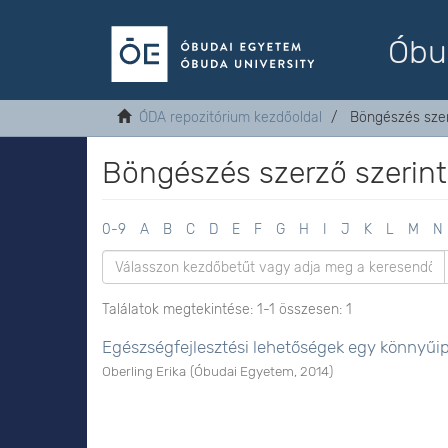
Óbu
ÓDA repozitórium kezdőoldal
Böngészés szer
Böngészés szerző szerint 
0-9
A
B
C
D
E
F
G
H
I
J
K
L
M
N
Találatok megtekintése: 1-1 összesen: 1
Egészségfejlesztési lehetőségek egy könnyűip
Oberling Erika
(
Óbudai Egyetem
,
2014
)