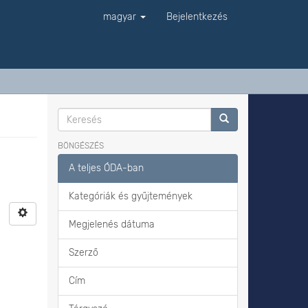
magyar
Bejelentkezés
BÖNGÉSZÉS
A teljes ÓDA-ban
Kategóriák és gyűjtemények
Megjelenés dátuma
Szerző
Cím