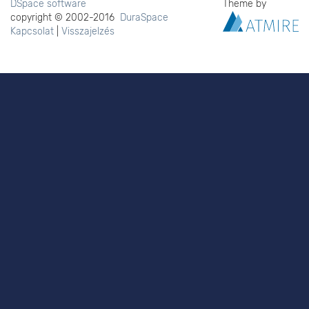
DSpace software
Theme by
copyright © 2002-2016
DuraSpace
Kapcsolat
|
Visszajelzés