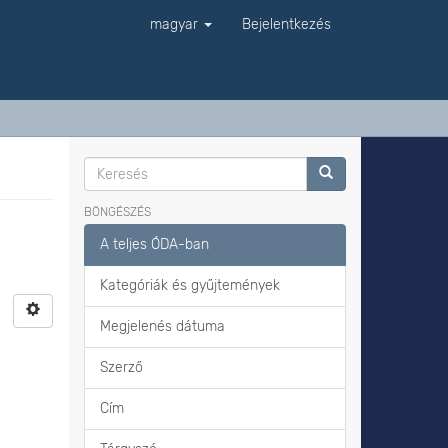
magyar
Bejelentkezés
BÖNGÉSZÉS
A teljes ÓDA-ban
Kategóriák és gyűjtemények
Megjelenés dátuma
Szerző
Cím