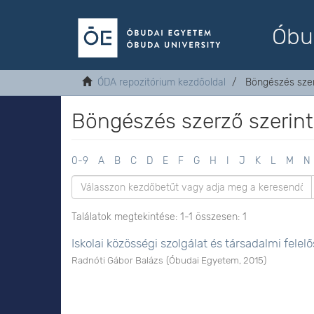
Óbu
ÓDA repozitórium kezdőoldal
Böngészés szer
Böngészés szerző szerint
0-9
A
B
C
D
E
F
G
H
I
J
K
L
M
N
Találatok megtekintése: 1-1 összesen: 1
Iskolai közösségi szolgálat és társadalmi felel
Radnóti Gábor Balázs
(
Óbudai Egyetem
,
2015
)