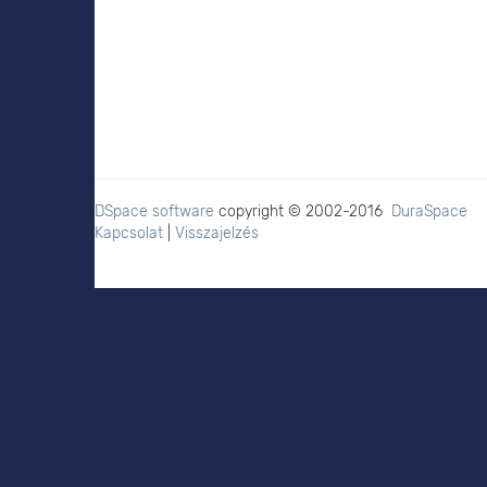
DSpace software
copyright © 2002-2016
DuraSpace
Kapcsolat
|
Visszajelzés