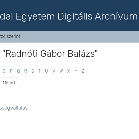
dai Egyetem Digitális Archívum
ző szerint
 "Radnóti Gábor Balázs"
O
P
Q
R
S
T
U
V
W
X
Y
Z
Mehet
ősségvállalás