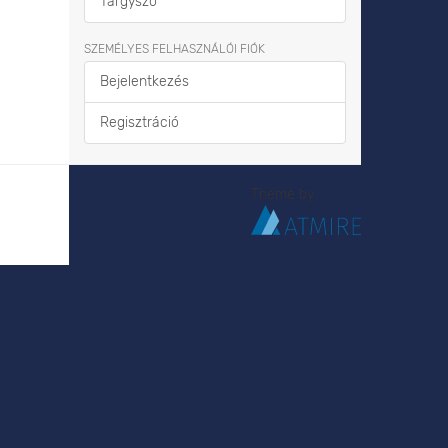
Tárgyszó
SZEMÉLYES FELHASZNÁLÓI FIÓK
Bejelentkezés
Regisztráció
Theme by