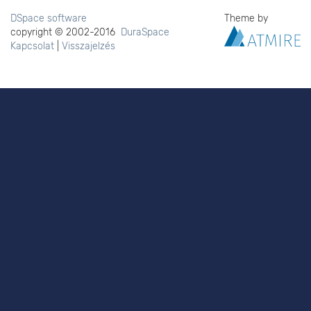
DSpace software
Theme by
copyright © 2002-2016
DuraSpace
Kapcsolat
|
Visszajelzés