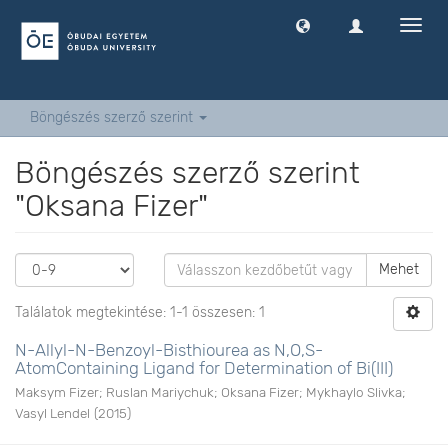
Navig
ki
-
és
bekap
Böngészés szerző szerint
Böngészés szerző szerint
"Oksana Fizer"
Mehet
Találatok megtekintése: 1-1 összesen: 1
N-Allyl-N-Benzoyl-Bisthiourea as N,O,S-
AtomContaining Ligand for Determination of Bi(III)
Maksym Fizer
;
Ruslan Mariychuk
;
Oksana Fizer
;
Mykhaylo Slivka
;
Vasyl Lendel
(
2015
)