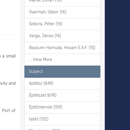
Rajnai, Zoltán (18)
Gyarmati, Gábor (16)
Szikora, Péter (16)
Varga, János (16)
Bayoumi Hamuda, Hosam E.A.F. (15)
n a small
... View More
Subject
ivity and
építész (849)
Építészet (678)
Építőmérnök (159)
 Port of
tabló (132)