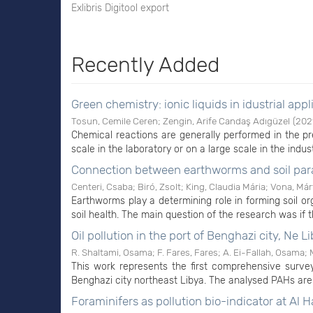
Exlibris Digitool export
Recently Added
Green chemistry: ionic liquids in idustrial appl
Tosun, Cemile Ceren
;
Zengin, Arife Candaş Adıgüzel
(
202
Chemical reactions are generally performed in the pr
scale in the laboratory or on a large scale in the indus
Connection between earthworms and soil pa
Centeri, Csaba
;
Biró, Zsolt
;
King, Claudia Mária
;
Vona, Már
Earthworms play a determining role in forming soil orga
soil health. The main question of the research was if 
Oil pollution in the port of Benghazi city, Ne L
R. Shaltami, Osama
;
F. Fares, Fares
;
A. Ei-Fallah, Osama
;
This work represents the first comprehensive surve
Benghazi city northeast Libya. The analysed PAHs are o
Foraminifers as pollution bio-indicator at Al H