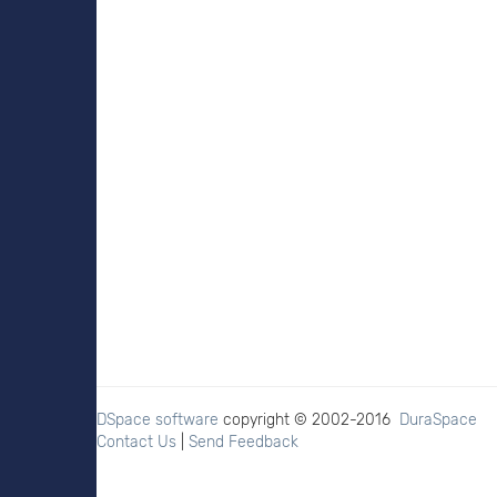
DSpace software
copyright © 2002-2016
DuraSpace
Contact Us
|
Send Feedback