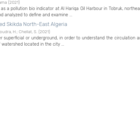
sama
(
2021
)
as a pollution bio indicator at Al Hariqa Oil Harbour in Tobruk, northea
 analyzed to define and examine ...
ed Skikda North-East Algeria
oudra, H.
;
Chellat, S.
(
2021
)
 superficial or underground, in order to understand the circulation a
atershed located in the city ...