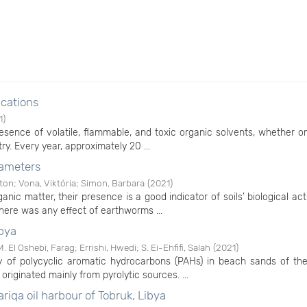
ications
1
)
esence of volatile, flammable, and toxic organic solvents, whether o
try. Every year, approximately 20 ...
rameters
ton
;
Vona, Viktória
;
Simon, Barbara
(
2021
)
nic matter, their presence is a good indicator of soils’ biological act
there was any effect of earthworms ...
ibya
M. El Oshebi, Farag
;
Errishi, Hwedi
;
S. Ei-Ehfifi, Salah
(
2021
)
y of polycyclic aromatic hydrocarbons (PAHs) in beach sands of the
riginated mainly from pyrolytic sources. ...
ariqa oil harbour of Tobruk, Libya