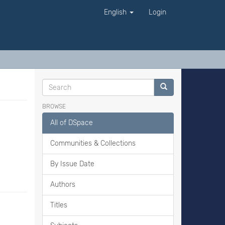
English
Login
BROWSE
All of DSpace
Communities & Collections
By Issue Date
Authors
Titles