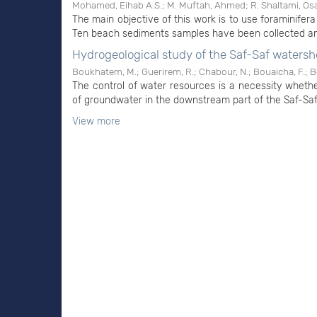
Mohamed, Eihab A.S.
;
M. Muftah, Ahmed
;
R. Shaltami, O
The main objective of this work is to use foraminifera 
Ten beach sediments samples have been collected and
Hydrogeological study of the Saf-Saf watersh
Boukhatem, M.
;
Guerirem, R.
;
Chabour, N.
;
Bouaicha, F.
;
B
The control of water resources is a necessity whether
of groundwater in the downstream part of the Saf-Saf w
View more