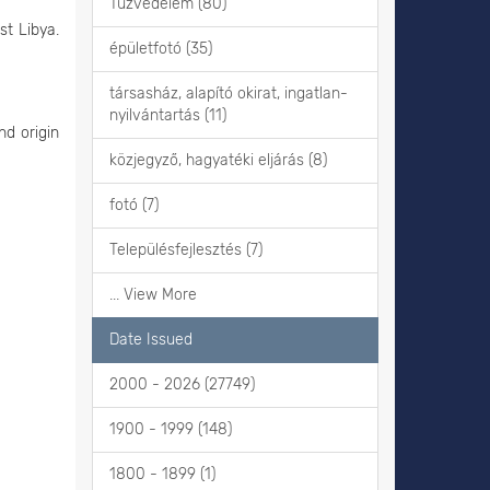
Tűzvédelem (80)
st Libya.
épületfotó (35)
társasház, alapító okirat, ingatlan-
nyilvántartás (11)
nd origin
közjegyző, hagyatéki eljárás (8)
fotó (7)
Településfejlesztés (7)
... View More
Date Issued
2000 - 2026 (27749)
1900 - 1999 (148)
1800 - 1899 (1)