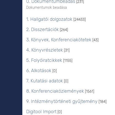
0. Dokumentumbeadás
[231]
Dokumentumok beadása
1. Hallgatói dolgozatok
[24433]
2. Disszertációk
[264]
3. Könyvek, Konferenciakötetek
[43]
4. Könyvrészletek
[31]
5. Folyóiratcikkek
[1155]
6. Alkotások
[0]
7. Kutatási adatok
[0]
8. Konferenciaközlemények
[1561]
9. Intézménytörténeti gyűjtemény
[184]
Digitool Import
[0]