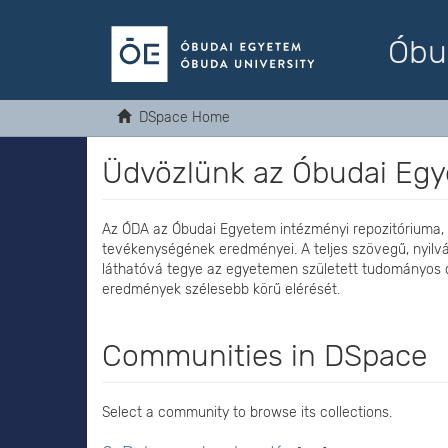
Óbu
DSpace Home
Üdvözlünk az Óbudai Egy
Az ÓDA az Óbudai Egyetem intézményi repozitóriuma,
tevékenységének eredményei. A teljes szövegű, nyilv
láthatóvá tegye az egyetemen született tudományos
eredmények szélesebb körű elérését.
Communities in DSpace
Select a community to browse its collections.