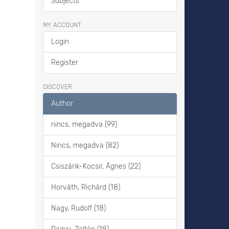
Subjects
MY ACCOUNT
Login
Register
DISCOVER
Author
nincs, megadva (99)
Nincs, megadva (82)
Csiszárik-Kocsir, Ágnes (22)
Horváth, Richárd (18)
Nagy, Rudolf (18)