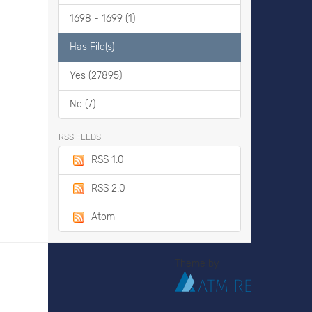
1698 - 1699 (1)
Has File(s)
Yes (27895)
No (7)
RSS FEEDS
RSS 1.0
RSS 2.0
Atom
Theme by