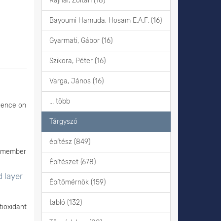
Rajnai, Zoltán (18)
Bayoumi Hamuda, Hosam E.A.F. (16)
Gyarmati, Gábor (16)
Szikora, Péter (16)
Varga, János (16)
... több
luence on
Tárgyszó
építész (849)
e member
Építészet (678)
d layer
Építőmérnök (159)
tabló (132)
ioxidant