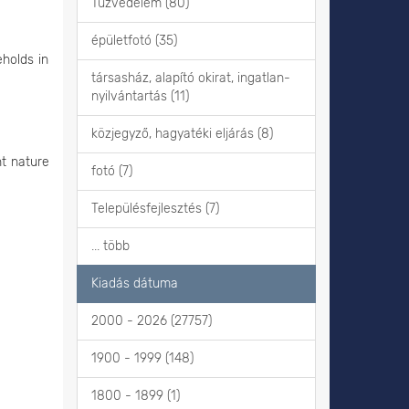
Tűzvédelem (80)
épületfotó (35)
eholds in
társasház, alapító okirat, ingatlan-
nyilvántartás (11)
közjegyző, hagyatéki eljárás (8)
nt nature
fotó (7)
Településfejlesztés (7)
... több
Kiadás dátuma
2000 - 2026 (27757)
1900 - 1999 (148)
1800 - 1899 (1)