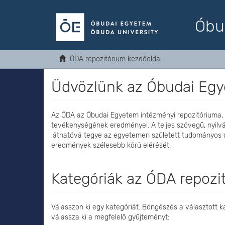
Óbu
ÓDA repozitórium kezdőoldal
Üdvözlünk az Óbudai Egy
Az ÓDA az Óbudai Egyetem intézményi repozitóriuma,
tevékenységének eredményei. A teljes szövegű, nyilv
láthatóvá tegye az egyetemen született tudományos
eredmények szélesebb körű elérését.
Kategóriák az ÓDA repoz
Válasszon ki egy kategóriát. Böngészés a választott
válassza ki a megfelelő gyűjteményt: