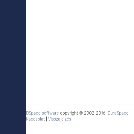
DSpace software
copyright © 2002-2016
DuraSpace
Kapcsolat
|
Visszajelzés