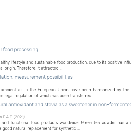
al food processing
althy lifestyle and sustainable food production, due to its positive inf
origin. Therefore, it attracted ...
lation, measurement possibilities
 of ambient air in the European Union have been harmonized by th
e legal regulation of which has been transferred ...
tural antioxidant and stevia as a sweetener in non-fermente
 E.A.F.
(
2021
)
e and functional food products worldwide. Green tea powder has ant
a good natural replacement for synthetic ...