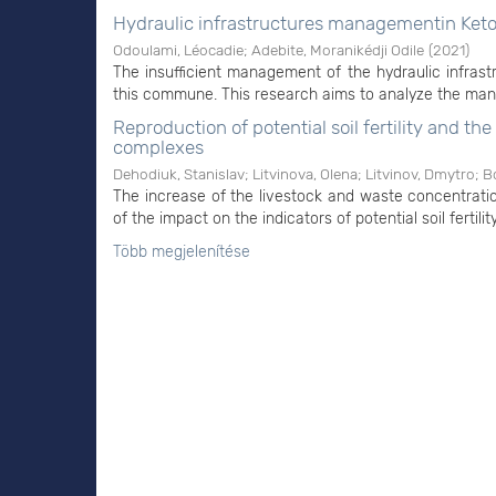
Hydraulic infrastructures managementin Ketou
Odoulami, Léocadie
;
Adebite, Moranikédji Odile
(
2021
)
The insufficient management of the hydraulic infras
this commune. This research aims to analyze the mana
Reproduction of potential soil fertility and th
complexes
Dehodiuk, Stanislav
;
Litvinova, Olena
;
Litvinov, Dmytrо
;
Bo
The increase of the livestock and waste concentration
of the impact on the indicators of potential soil fertili
Több megjelenítése