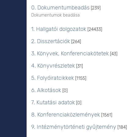
0. Dokumentumbeadás
[239]
Dokumentumok beadása
1. Hallgatói dolgozatok
[24433]
2. Disszertációk
[264]
3. Könyvek, Konferenciakötetek
[43]
4. Könyvrészletek
[31]
5. Folyóiratcikkek
[1155]
6. Alkotások
[0]
7. Kutatási adatok
[0]
8. Konferenciaközlemények
[1561]
9. Intézménytörténeti gyűjtemény
[184]