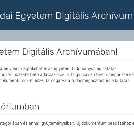
dai Egyetem Digitális Archívum
etem Digitális Archívumában!
 amelyben megtalálhatók az egyetem tudományos és oktatási
ánosan hozzáférhető adatbázis célja, hogy hosszú távon megőrizze és
 dokumentumokat, ezzel támogatva a tudásmegosztást és a kutatási
itóriumban
 kategóriában és annak gyűjteményeiben. Új dokumentum beadásához e