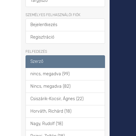
Tárgyszó
SZEMÉLYES FELHASZNÁLÓI FIÓK
Bejelentkezés
Regisztráció
FELFEDEZÉS
Szerző
nincs, megadva (99)
Nincs, megadva (82)
Csiszárik-Kocsir, Ágnes (22)
Horváth, Richárd (18)
Nagy, Rudolf (18)