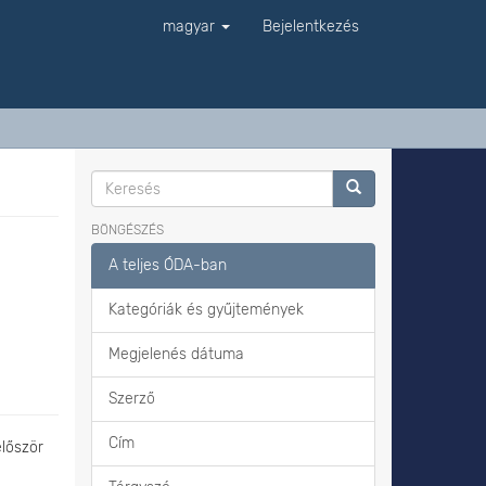
magyar
Bejelentkezés
BÖNGÉSZÉS
A teljes ÓDA-ban
Kategóriák és gyűjtemények
Megjelenés dátuma
Szerző
Cím
lőször