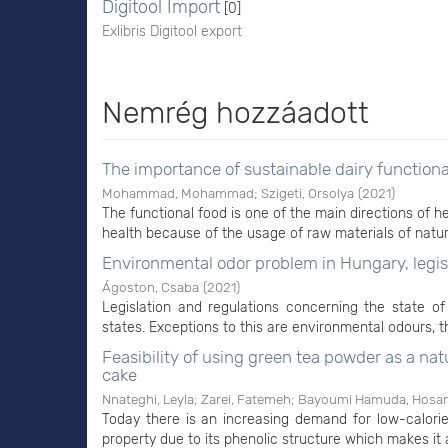
Digitool Import
[0]
Exlibris Digitool export
Nemrég hozzáadott
The importance of sustainable dairy function
Mohammad, Mohammad
;
Szigeti, Orsolya
(
2021
)
The functional food is one of the main directions of he
health because of the usage of raw materials of natural 
Environmental odor problem in Hungary, legis
Ágoston, Csaba
(
2021
)
Legislation and regulations concerning the state
states. Exceptions to this are environmental odours, th
Feasibility of using green tea powder as a na
cake
Nnateghi, Leyla
;
Zarei, Fatemeh
;
Bayoumi Hamuda, Hosam
Today there is an increasing demand for low-calori
property due to its phenolic structure which makes it 